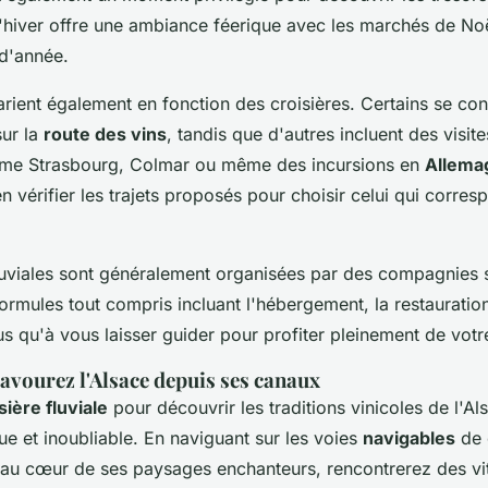
 l'hiver offre une ambiance féerique avec les marchés de Noë
 d'année.
varient également en fonction des croisières. Certains se co
sur la
route des vins
, tandis que d'autres incluent des visite
mme Strasbourg, Colmar ou même des incursions en
Allema
n vérifier les trajets proposés pour choisir celui qui corres
fluviales sont généralement organisées par des compagnies s
rmules tout compris incluant l'hébergement, la restauration 
us qu'à vous laisser guider pour profiter pleinement de vot
avourez l'Alsace depuis ses canaux
sière fluviale
pour découvrir les traditions vinicoles de l'Al
e et inoubliable. En naviguant sur les voies
navigables
de 
au cœur de ses paysages enchanteurs, rencontrerez des vit