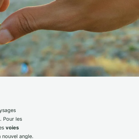
aysages
. Pour les
les
voies
n nouvel angle.