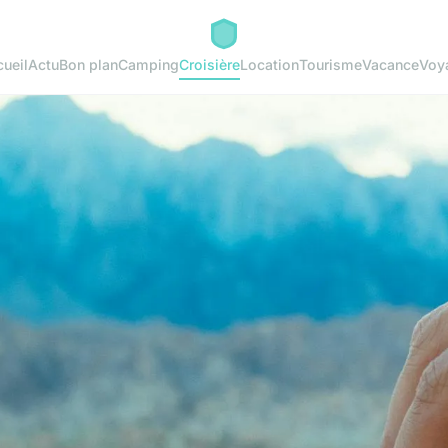
ueil
Actu
Bon plan
Camping
Croisière
Location
Tourisme
Vacance
Voy