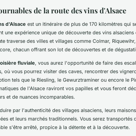
urnables de la route des vins d'Alsace
ns d'Alsace
est un itinéraire de plus de 170 kilomètres qui s
nt une expérience unique de découverte des vins alsaciens e
ute traverse des villes et villages comme Colmar, Riquewihr, 
core, chacun offrant son lot de découvertes et de dégustat
oisière fluviale
, vous aurez l'opportunité de faire des esca
s, où vous pourrez visiter des caves, rencontrer des vigner
tion tels que le Riesling, le Gewurztraminer ou encore le Pi
tiques de l'Alsace raviront vos papilles et vous feront déc
urs et de nuances incomparables.
uire par l'authenticité des villages alsaciens, leurs maiso
vées et leurs marchés traditionnels. Vous serez transportés 
le s'être arrêté, propice à la détente et à la découverte.