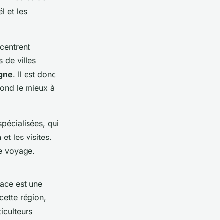
l et les
ncentrent
s de villes
gne
. Il est donc
pond le mieux à
pécialisées, qui
et les visites.
re voyage.
sace est une
cette région,
iculteurs