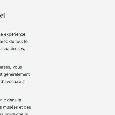
et
ne expérience
erez de tout le
s spacieuses,
ersés, vous
nt généralement
 d'aventure à
ale dans la
des musées et des
des producteurs