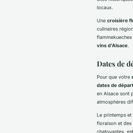
locaux.
Une
croisière f
culinaires régio
flammekueches r
vins d'Alsace
.
Dates de dé
Pour que votre
dates de dépar
en Alsace sont 
atmosphères diff
Le printemps et 
floraison et de
chatoyantes, es