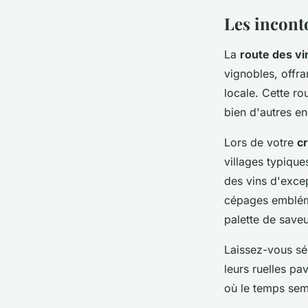
Les inconto
La
route des vi
vignobles, offra
locale. Cette ro
bien d'autres en
Lors de votre
cr
villages typique
des vins d'excep
cépages embléma
palette de save
Laissez-vous séd
leurs ruelles pa
où le temps semb