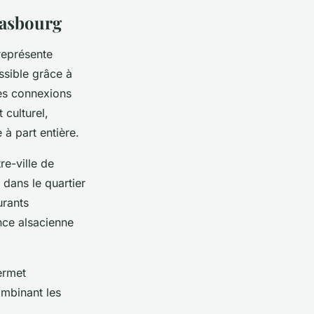
rasbourg
représente
ssible grâce à
des connexions
 culturel,
 à part entière.
re-ville de
dans le quartier
urants
nce alsacienne
ermet
ombinant les