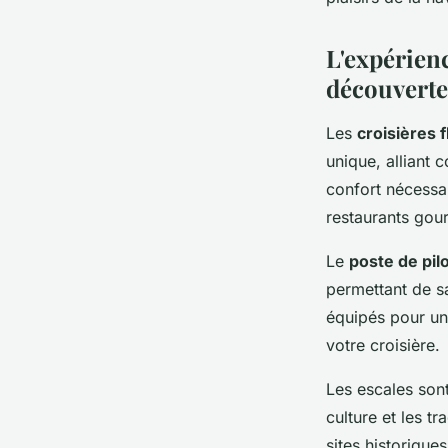
L'expérienc
découverte
Les
croisières f
unique, alliant 
confort nécessa
restaurants gou
Le
poste de pil
permettant de s
équipés pour u
votre croisière.
Les escales son
culture et les t
sites historique