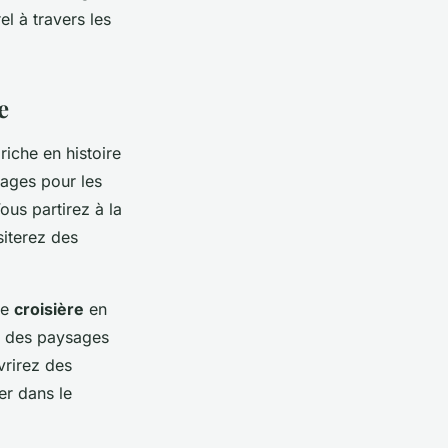
l à travers les
e
iche en histoire
tages pour les
ous partirez à la
siterez des
ne
croisière
en
et des paysages
vrirez des
er dans le