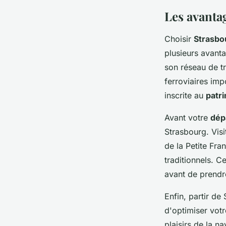
Les avanta
Choisir
Strasbo
plusieurs avanta
son réseau de t
ferroviaires impo
inscrite au
patr
Avant votre
dép
Strasbourg. Vis
de la Petite Fr
traditionnels. 
avant de prendre
Enfin, partir d
d'optimiser votr
plaisirs de la na