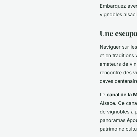
l'Alsace?
Embarquez avec 
vignobles alsaci
Mathéo
•
30 juin 2024
•
5 min de lecture
Une escapad
Naviguer sur le
et en traditions
amateurs de vins
rencontre des vi
caves centenaire
Le
canal de la 
Alsace. Ce canal
de vignobles à 
panoramas épous
patrimoine cultur